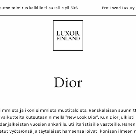
ksuton toimitus kaikille tilauksille yli 50€
Pre-Loved Luxur
Dior
isimmista ja ikonisimmista muotitaloista. Ranskalaisen suunnit
 vaikutteita kutsutaan nimellä "New Look Dior". Kun Dior julkis
njälkeisten vuosien ankarille, utilitaristisille vaatteille. Hänen
etut vyötärönsä ja täyteläiset hameensa loivat ikonisen ilmeen 