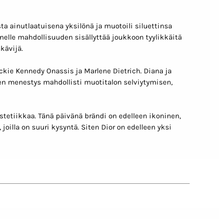
a ainutlaatuisena yksilönä ja muotoili siluettinsa
elle mahdollisuuden sisällyttää joukkoon tyylikkäitä
äkävijä.
ckie Kennedy Onassis ja Marlene Dietrich. Diana ja
en menestys mahdollisti muotitalon selviytymisen,
stetiikkaa. Tänä päivänä brändi on edelleen ikoninen,
illa on suuri kysyntä. Siten Dior on edelleen yksi