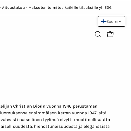
y - Aitoustakuu - Maksuton toimitus kaikille tilauksille yli 50€
Suomi
Open
Open cart
search
bar
telijan Christian Diorin vuonna 1946 perustaman
ti luomuksensa ensimmäisen kerran vuonna 1947, sitä
 vahvasti naisellinen tyylinsä elvytti muotiteollisuutta
naisellisuudesta, hienostuneisuudesta ja eleganssista