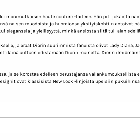
 monimutkaisen haute couture -taiteen. Hän piti jokaista naist
sä naisen muodoista ja huomionsa yksityiskohtiin antoivat hän
i eleganssia ja ylellisyyttä, minkä ansiosta siitä tuli alan edell
elle, ja eräät Diorin suurimmista faneista olivat Lady Diana, Ja
ttiläinä auttaen edistämään Diorin mainetta. Diorin ilmiömäin
sa, ja se korostaa edelleen perustajansa vallankumouksellista e
nit ovat klassisista New Look -linjoista upeisiin pukuihinsa, jo