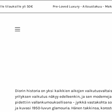
Skip
ille tilauksille yli 50€
Pre-Loved Luxury - Aitoustakuu - Ma
to
content
Open
navigation
menu
Diorin historia on yksi kaikkien aikojen vaikutusvalta
yrityksen vaikutus näkyy edelleenkin, ja sen moderneja
pidettiin vallankumouksellisena – jyrkkä vastakohta soda
ja kuvasi 1950-luvun glamouria. Hänen takkinsa, korost