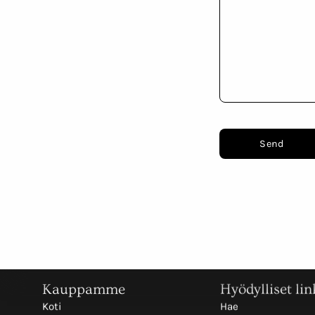
Send
Kauppamme
Hyödylliset lin
Koti
Hae