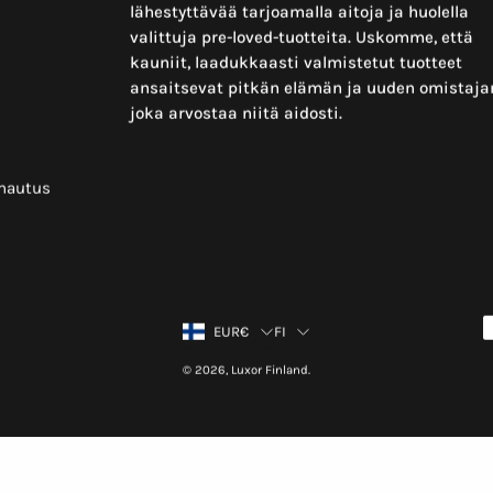
lähestyttävää tarjoamalla aitoja ja huolella
valittuja pre-loved-tuotteita. Uskomme, että
kauniit, laadukkaasti valmistetut tuotteet
ansaitsevat pitkän elämän ja uuden omistaja
joka arvostaa niitä aidosti.
mautus
Country
Language
EUR€
FI
© 2026,
Luxor Finland
.