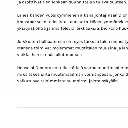
ja osoittivat tien rohkean suunnittelun tulevaisuuteen.
Lähes kahden vuosikymmenen aikana johtajinaan Dior loi
korostaakseen todellista kauneutta. Hänen ymmärryksen
yksityiskohtia ja imartelevia leikkauksia. Dior-talo huoku
Julkkisten holhoaminen oli myös tärkeää talon menestyks
Marlene toimivat molemmat muotitalon muusina ja lähe
vaikka hän ei enää ollut ruorissa.
House of Diorista on tullut tärkeä voima muotimaailmas
mikä tekee siitä muotimaailman voimanpesän, jonka desig
vaikutusvaltaisimmista suunnittelijoista nykyään.